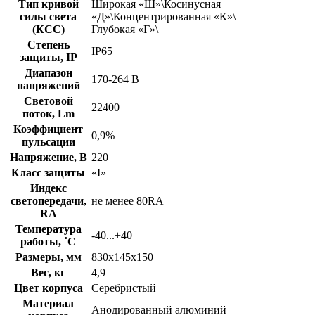
Тип кривой
Широкая «Ш»\Косинусная
силы света
«Д»\Концентрированная «К»\
(КСС)
Глубокая «Г»\
Степень
IP65
защиты, IP
Диапазон
170-264 В
напряжений
Световой
22400
поток, Lm
Коэффициент
0,9%
пульсации
Напряжение, В
220
Класс защиты
«I»
Индекс
светопередачи,
не менее 80RA
RA
Температура
-40...+40
работы, ˚С
Размеры, мм
830х145х150
Вес, кг
4,9
Цвет корпуса
Серебристый
Материал
Анодированный алюминий