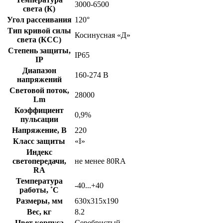
3000-6500
света (К)
Угол рассеивания
120°
Тип кривой силы
Косинусная «Д»
света (КСС)
Степень защиты,
IP65
IP
Диапазон
160-274 В
напряжений
Световой поток,
28000
Lm
Коэффициент
0,9%
пульсации
Напряжение, В
220
Класс защиты
«I»
Индекс
светопередачи,
не менее 80RA
RA
Температура
-40...+40
работы, ˚С
Размеры, мм
630х315х190
Вес, кг
8.2
Цвет корпуса
Серебристый