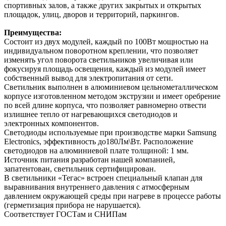
спортивных залов, а также других закрытых и открытых
площадок, улиц, дворов и территорий, паркингов.
Преимущества:
Состоит из двух модулей, каждый по 100Вт мощностью на
индивидуальном поворотном креплении, что позволяет
изменять угол поворота светильников увеличивая или
фокусируя площадь освещения, каждый из модулей имеет
собственный вывод для электропитания от сети.
Светильник выполнен в алюминиевом цельнометаллическом
корпусе изготовленном методом экструзии и имеет оребрение
по всей длине корпуса, что позволяет равномерно отвести
излишнее тепло от нагревающихся светодиодов и
электронных компонентов.
Светодиоды используемые при производстве марки Samsung
Electronics, эффективность до180Лм\Вт. Расположение
светодиодов на алюминиевой плате толщиной: 1 мм.
Источник питания разработан нашей компанией,
запатентован, светильник сертифицирован.
В светильники «Тегас» встроен специальный клапан для
выравнивания внутреннего давления с атмосферным
давлением окружающей среды при нагреве в процессе работы
(герметизация прибора не нарушается).
Соответствует ГОСТам и СНИПам