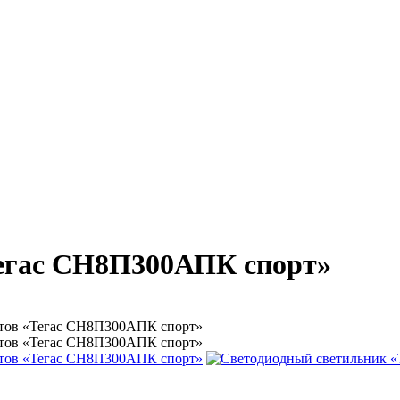
егас СН8П300АПК спорт»