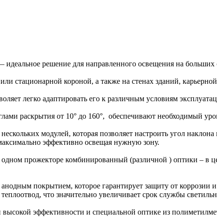
 идеальное решение для направленного освещения на больших 
или стационарной короной, а также на стенах зданий, карьерно
воляет легко адаптировать его к различным условиям эксплуата
лами раскрытия от 10° до 160°, обеспечивают необходимый уро
скольких модулей, которая позволяет настроить угол наклона 
 максимально эффективно освещая нужную зону.
 одном прожекторе комбинированный (различной ) оптики – в ц
 анодным покрытием, которое гарантирует защиту от коррозии 
теплоотвод, что значительно увеличивает срок службы светиль
 высокой эффективности и специальной оптике из полиметилм