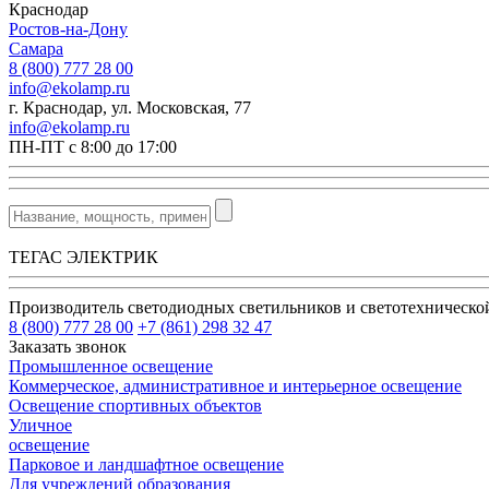
Краснодар
Ростов-на-Дону
Самара
8 (800) 777 28 00
info@ekolamp.ru
г. Краснодар, ул. Московская, 77
info@ekolamp.ru
ПН-ПТ с 8:00 до 17:00
ТЕГАС ЭЛЕКТРИК
Производитель светодиодных светильников и светотехническ
8 (800) 777 28 00
+7 (861) 298 32 47
Заказать звонок
Промышленное освещение
Коммерческое, административное и интерьерное освещение
Освещение спортивных объектов
Уличное
освещение
Парковое и ландшафтное освещение
Для учреждений образования