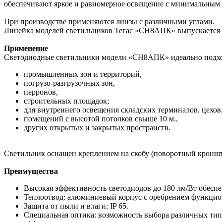
обеспечивают яркое и равномерное освещение с минимальным
При производстве применяются линзы с различными углами.
Линейка моделей светильников Тегас «СН8АПК» выпускается м
Применение
Светодиодные светильники модели «СН8АПК» идеально подхо
промышленных зон и территорий,
погрузо-разгрузочных зон,
перронов,
строительных площадок;
для внутреннего освещения складских терминалов, цехов
помещений с высотой потолков свыше 10 м.,
других открытых и закрытых пространств.
Светильник оснащен креплением на скобу (поворотный кронш
Преимущества
Высокая эффективность светодиодов до 180 лм/Вт обесп
Теплоотвод: алюминиевый корпус с оребрением функцион
Защита от пыли и влаги: IP 65.
Специальная оптика: возможность выбора различных типо