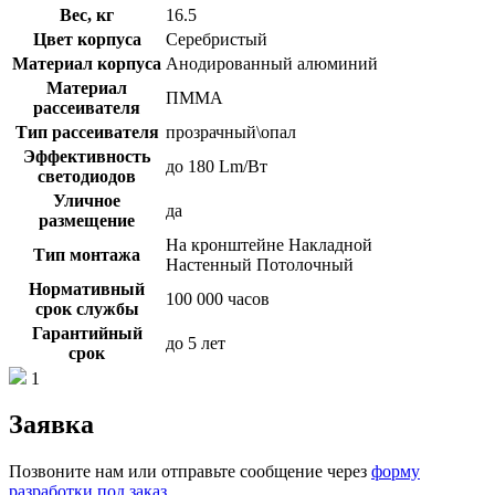
Вес, кг
16.5
Цвет корпуса
Серебристый
Материал корпуса
Анодированный алюминий
Материал
ПММА
рассеивателя
Тип рассеивателя
прозрачный\опал
Эффективность
до 180 Lm/Вт
светодиодов
Уличное
да
размещение
На кронштейне Накладной
Тип монтажа
Настенный Потолочный
Нормативный
100 000 часов
срок службы
Гарантийный
до 5 лет
срок
1
Заявка
Позвоните нам или отправьте сообщение через
форму
разработки под заказ