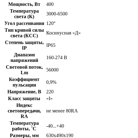
Мощность, Вт
400
Температура
3000-6500
света (К)
Угол рассеивания
120°
Тип кривой силы
Косинусная «Д»
света (КСС)
Степень защиты,
IP65
IP
Диапазон
160-274 В
напряжений
Световой поток,
56000
Lm
Коэффициент
0,9%
пульсации
Напряжение, В
220
Класс защиты
«I»
Индекс
светопередачи,
не менее 80RA
RA
Температура
-40...+40
работы, ˚С
Размеры, мм
630х490х190