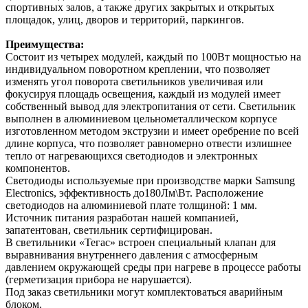
спортивных залов, а также других закрытых и открытых
площадок, улиц, дворов и территорий, паркингов.
Преимущества:
Состоит из четырех модулей, каждый по 100Вт мощностью на
индивидуальном поворотном креплении, что позволяет
изменять угол поворота светильников увеличивая или
фокусируя площадь освещения, каждый из модулей имеет
собственный вывод для электропитания от сети. Светильник
выполнен в алюминиевом цельнометаллическом корпусе
изготовленном методом экструзии и имеет оребрение по всей
длине корпуса, что позволяет равномерно отвести излишнее
тепло от нагревающихся светодиодов и электронных
компонентов.
Светодиоды используемые при производстве марки Samsung
Electronics, эффективность до180Лм\Вт. Расположение
светодиодов на алюминиевой плате толщиной: 1 мм.
Источник питания разработан нашей компанией,
запатентован, светильник сертифицирован.
В светильники «Тегас» встроен специальный клапан для
выравнивания внутреннего давления с атмосферным
давлением окружающей среды при нагреве в процессе работы
(герметизация прибора не нарушается).
Под заказ светильники могут комплектоваться аварийным
блоком.