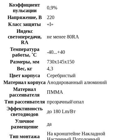
Коэффициент
0,9%
пульсации
Напряжение, В
220
Класс защиты
«I»
Индекс
светопередачи,
не менее 80RA
RA
Температура
-40...+40
работы, ˚С
Размеры, мм
730х145х150
Вес, кг
4,3
Цвет корпуса
Серебристый
Материал корпуса
Анодированный алюминий
Материал
ПММА
рассеивателя
Тип рассеивателя
прозрачный\опал
Эффективность
до 180 Lm/Вт
светодиодов
Уличное
да
размещение
На кронштейне Накладной
Тип монтажа
Настенный Потолочный