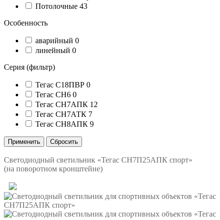
Потолочные
43
Особенность
аварийный
0
линейный
0
Серия (фильтр)
Тегас С18ПВР
0
Тегас СН6
0
Тегас СН7АПК
12
Тегас СН7АТК
7
Тегас СН8АПК
9
Светодиодный светильник «Тегас СН7П25АПК спорт»
(на поворотном кронштейне)