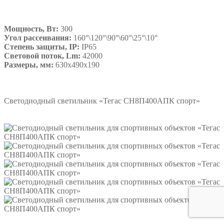
Мощность, Вт:
300
Угол рассеивания:
160°\120°\90°\60°\25°\10°
Степень защиты, IP:
IP65
Световой поток, Lm:
42000
Размеры, мм:
630х490х190
Подробнее
Светодиодный светильник «Тегас СН8П400АПК спорт»