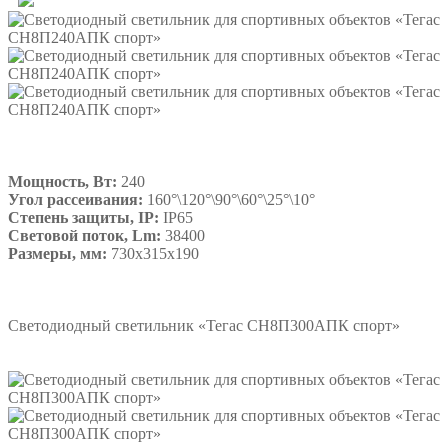
Мощность, Вт:
240
Угол рассеивания:
160°\120°\90°\60°\25°\10°
Степень защиты, IP:
IP65
Световой поток, Lm:
38400
Размеры, мм:
730х315х190
Подробнее
Светодиодный светильник «Тегас СН8П300АПК спорт»