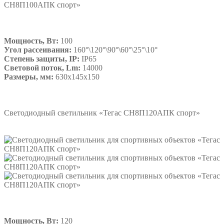
Мощность, Вт:
100
Угол рассеивания:
160°\120°\90°\60°\25°\10°
Степень защиты, IP:
IP65
Световой поток, Lm:
14000
Размеры, мм:
630х145х150
Подробнее
Светодиодный светильник «Тегас СН8П120АПК спорт»
Мощность, Вт:
120