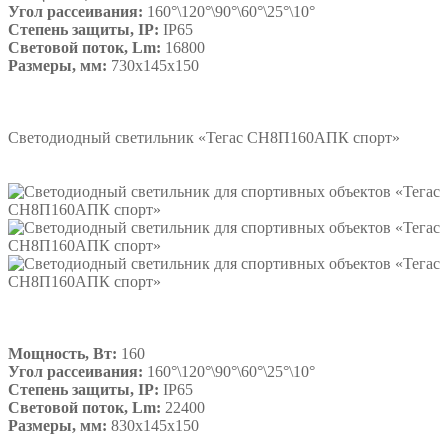
Угол рассеивания:
160°\120°\90°\60°\25°\10°
Степень защиты, IP:
IP65
Световой поток, Lm:
16800
Размеры, мм:
730х145х150
Подробнее
Светодиодный светильник «Тегас СН8П160АПК спорт»
Мощность, Вт:
160
Угол рассеивания:
160°\120°\90°\60°\25°\10°
Степень защиты, IP:
IP65
Световой поток, Lm:
22400
Размеры, мм:
830х145х150