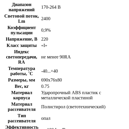
Диапазон
170-264 В
напряжений
Световой поток,
2400
Lm
Коэффициент
0,9%
пульсации
Напряжение, В
220
Класс защиты
«I»
Индекс
светопередачи,
не менее 90RA
RA
Температура
-40...+40
работы, ˚С
Размеры, мм
690х76х80
Вес, кг
0.75
Материал
Ударопрочный ABS пластик с
корпуса
металлической пластиной
Материал
Полистирол (светотехнический)
рассеивателя
Тип
опал
рассеивателя
Эффективность