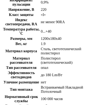
Коэффициент
0,9%
пульсации
Напряжение, В
220
Класс защиты
«I»
Индекс
не менее 90RA
светопередачи, RA
Температура работы,
0...+40
˚С
Размеры, мм
1200х180х40
Вес, кг
1.9
Сталь, светотехнический
Материал корпуса
полистирол
Материал
Полистирол
рассеивателя
(светотехнический)
Тип рассеивателя
опал
Эффективность
до 180 Lm/Вт
светодиодов
Уличное размещение
нет
Встраиваемый Накладной
Тип монтажа
Потолочный
Нормативный срок
100 000 часов
службы