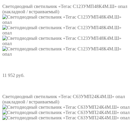
Светодиодный светильник «Тегас С123УМП48К4М.Ш» опал
(накладной / встраиваемый)
11 952 руб.
Подробнее
Светодиодный светильник «Тегас С63УМП24К4М.Ш» опал
(накладной / встраиваемый)