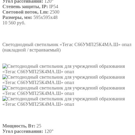
Угол рассеивания:
120°
Степень защиты, IP:
IP54
Световой поток, Lm:
2500
Размеры, мм:
595х595х48
10 560 руб.
Подробнее
Светодиодный светильник «Тегас С66УМП25К4МА.Ш» опал
(накладной / встраиваемый)
Мощность, Вт:
25
Угол рассеивания:
120°