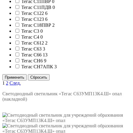
Тегас С11ПВР
0
Тегас С11ПДВ
0
Тегас С122
6
Тегас С123
6
Тегас С18ПВР
2
Тегас С3
0
Тегас С4
0
Тегас С612
2
Тегас С63
3
Тегас С66
13
Тегас СН6
9
Тегас СН7АПК
3
1
2
След.
Светодиодный светильник «Тегас С63УМП13К4.Ш» опал
(накладной)