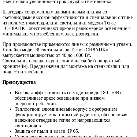
значительно увеличивает срок службы светильника.
Благодаря современным алюминиевым платам со
светодиодами высокой эффективности и специальной оптике
из полиметилметакрилата, светильники модели Тегас
«СН8АПК» обеспечивают яркое и равномерное освещение с
минимальным потреблением электроэнергии.
При производстве применяются линзы с различными углами.
Линейка моделей светильников Тегас «СН8АПК»
выпускается мощностью от 40 до 1000 Вт.
Светильник оснащен креплением на скобу (поворотный
кронштейн). Предназначен для монтажа на стены/балки или
подвес на трос\цепь.
Преимущества
Высокая эффективность светодиодов до 180 лм/Вт
обеспечивает яркое освещение при низком
энергопотреблении.
Теплоотвод: алюминиевый корпус с оребрением
функционирует как открытый радиатор, обеспечивая
надежное отведение тепла от нагревающихся
светодиодов.
Защита от пыли и влаги: IP 65.
Специальная оптика: возможность выбора различных