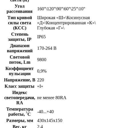
Угол
160°\120°\90°\60°\25°\10°
рассеивания
Тип кривой
Широкая «Ш»\Косинусная
силы света
«Д»\Концентрированная «К»\
(КСС)
Глубокая «Г»\
Степень
IP65
защиты, IP
Диапазон
170-264 В
напряжений
Световой
9800
поток, Lm
Коэффициент
0,9%
пульсации
Напряжение, В
220
Класс защиты
«I»
Индекс
светопередачи,
не менее 80RA
RA
Температура
-40...+40
работы, ˚С
Размеры, мм
430х145х150
Вес, кг
2,4