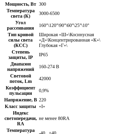
Мощность, Вт
300
Температура
3000-6500
света (К)
Угол
160°\120°\90°\60°\25°\10°
рассеивания
Тип кривой
Широкая «Ш»\Косинусная
силы света
«Д»\Концентрированная «К»\
(КСС)
Глубокая «Г»\
Степень
IP65
защиты, IP
Диапазон
160-274 В
напряжений
Световой
42000
поток, Lm
Коэффициент
0,9%
пульсации
Напряжение, В
220
Класс защиты
«I»
Индекс
светопередачи,
не менее 80RA
RA
Температура
-40...+40