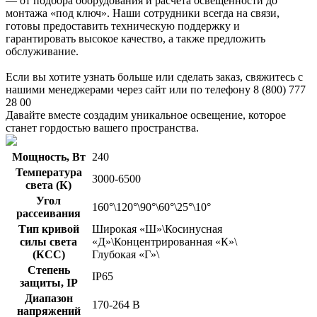
— от подбора оборудования и расчета освещенности до
монтажа «под ключ». Наши сотрудники всегда на связи,
готовы предоставить техническую поддержку и
гарантировать высокое качество, а также предложить
обслуживание.
Если вы хотите узнать больше или сделать заказ, свяжитесь с
нашими менеджерами через сайт или по телефону 8 (800) 777
28 00
Давайте вместе создадим уникальное освещение, которое
станет гордостью вашего пространства.
Мощность, Вт
240
Температура
3000-6500
света (К)
Угол
160°\120°\90°\60°\25°\10°
рассеивания
Тип кривой
Широкая «Ш»\Косинусная
силы света
«Д»\Концентрированная «К»\
(КСС)
Глубокая «Г»\
Степень
IP65
защиты, IP
Диапазон
170-264 В
напряжений