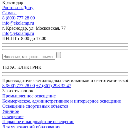
Краснодар
Ростов-на-Дону
Самара
8 (800) 777 28 00
info@ekolamp.ru
г. Краснодар, ул. Московская, 77
info@ekolamp.ru
ПН-ПТ с 8:00 до 17:00
ТЕГАС ЭЛЕКТРИК
Производитель светодиодных светильников и светотехническ
8 (800) 777 28 00
+7 (861) 298 32 47
Заказать звонок
Промышленное освещение
Коммерческое, административное и интерьерное освещение
Освещение спортивных объектов
Уличное
освещение
Парковое и ландшафтное освещение
Для учреждений образования