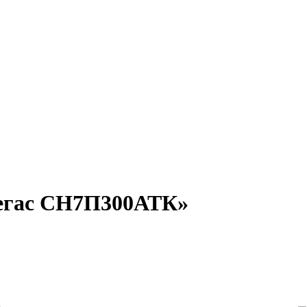
Тегас СН7П300АТК»