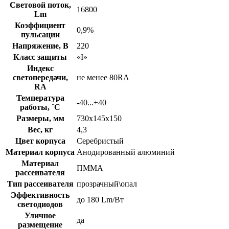
Световой поток,
16800
Lm
Коэффициент
0,9%
пульсации
Напряжение, В
220
Класс защиты
«I»
Индекс
светопередачи,
не менее 80RA
RA
Температура
-40...+40
работы, ˚С
Размеры, мм
730х145х150
Вес, кг
4,3
Цвет корпуса
Серебристый
Материал корпуса
Анодированный алюминий
Материал
ПММА
рассеивателя
Тип рассеивателя
прозрачный\опал
Эффективность
до 180 Lm/Вт
светодиодов
Уличное
да
размещение