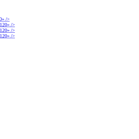
/>
/>
/>
/>