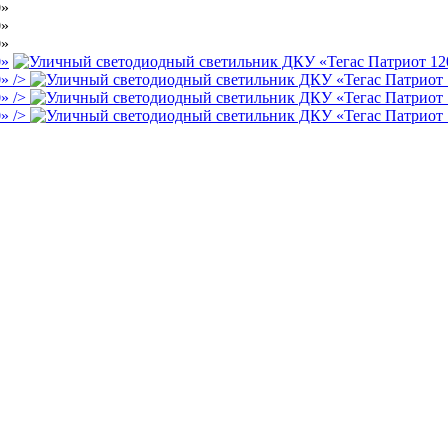
/>
/>
/>