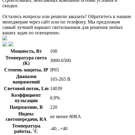
строительных, монтажных компаний особые условия и
скидки.
Остались вопросы или решили заказать? Обратитесь к нашим
менеджерам через сайт или по телефону. Мы предложим
самый лучший вариант светильников для решения любых
ваших задач по освещению.
Мощность, Вт
100
Температура света
3000-6500
(К)
Степень защиты, IP
IP65
Диапазон
165-265 В
напряжений
Световой поток, Lm
14039
Коэффициент
0,9%
пульсации
Напряжение, В
220
Индекс
не менее 80RA
светопередачи, RA
Температура
-40...+40
работы, ˚С