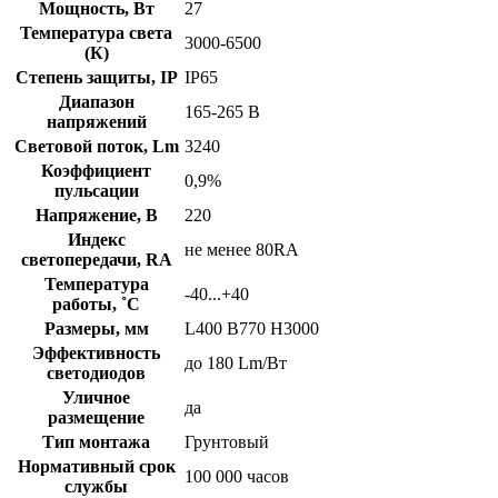
Мощность, Вт
27
Температура света
3000-6500
(К)
Степень защиты, IP
IP65
Диапазон
165-265 В
напряжений
Световой поток, Lm
3240
Коэффициент
0,9%
пульсации
Напряжение, В
220
Индекс
не менее 80RA
светопередачи, RA
Температура
-40...+40
работы, ˚С
Размеры, мм
L400 B770 H3000
Эффективность
до 180 Lm/Вт
светодиодов
Уличное
да
размещение
Тип монтажа
Грунтовый
Нормативный срок
100 000 часов
службы