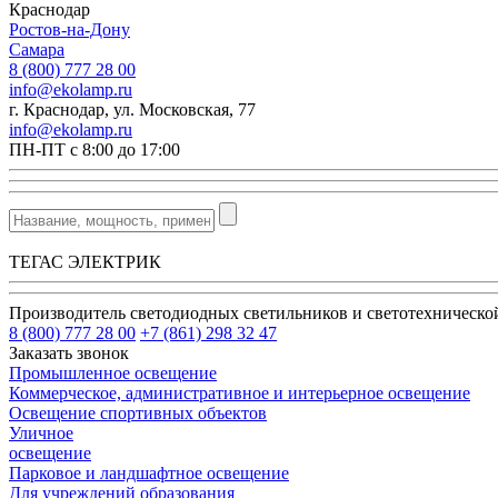
Краснодар
Ростов-на-Дону
Самара
8 (800) 777 28 00
info@ekolamp.ru
г. Краснодар, ул. Московская, 77
info@ekolamp.ru
ПН-ПТ с 8:00 до 17:00
ТЕГАС ЭЛЕКТРИК
Производитель светодиодных светильников и светотехническ
8 (800) 777 28 00
+7 (861) 298 32 47
Заказать звонок
Промышленное освещение
Коммерческое, административное и интерьерное освещение
Освещение спортивных объектов
Уличное
освещение
Парковое и ландшафтное освещение
Для учреждений образования