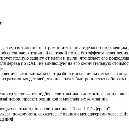
ы;
делает светильник центром притяжения, идеально подходящим д
обеспечивает отличный световой поток без эффекта ослепления
нтирует полную защиту от влаги и пыли, что делает его подходя
для дерева по RAL, не влияющую на его окончательную стоимость
ус;
щения светильника за счет разборки изделия на несколько дета
 из различных деталей, что позволяет быстро и легко собирать и
пектр услуг — от подбора светильников до монтажа «под ключ»
дизайнеров, проектировщиков и монтажных компаний.
мощью светодиодного светильника "Тегас LED Дерево".
аза, пожалуйста, свяжитесь с нашими менеджерами через сайт 
щения!