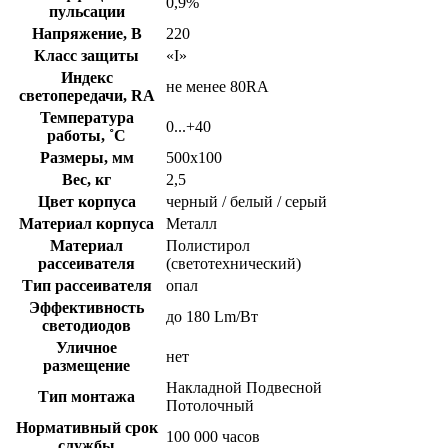
0,9%
пульсации
Напряжение, В
220
Класс защиты
«I»
Индекс
не менее 80RA
светопередачи, RA
Температура
0...+40
работы, ˚С
Размеры, мм
500х100
Вес, кг
2,5
Цвет корпуса
черный / белый / серый
Материал корпуса
Металл
Материал
Полистирол
рассеивателя
(светотехнический)
Тип рассеивателя
опал
Эффективность
до 180 Lm/Вт
светодиодов
Уличное
нет
размещение
Накладной Подвесной
Тип монтажа
Потолочный
Нормативный срок
100 000 часов
службы