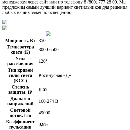
менеджерам через сайт или по телефону 8 (800) 777 28 00. Мы
предложим самый лучший вариант светильников для решения
любых ваших задач по освещению.
Мощность, Вт
350
Температура
3000-6500
света (К)
Угол
120°
рассеивания
Тип кривой
силы света
Косинусная «Д»
(КСС)
Степень
IP65
защиты, IP
Диапазон
160-274 В
напряжений
Световой
49000
поток, Lm
Коэффициент
0,9%
пульсации