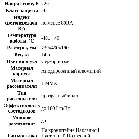
Напряжение, В
220
Класс защиты
«I»
Индекс
светопередачи,
не менее 80RA
RA
Температура
-40...+40
работы, ˚С
Размеры, мм
730х490х190
Вес, кг
14.5
Цвет корпуса
Серебристый
Материал
Анодированный алюминий
корпуса
Материал
ПММА
рассеивателя
Тип
прозрачный\опал
рассеивателя
Эффективность
до 180 Lm/Вт
светодиодов
Уличное
да
размещение
На кронштейне Накладной
Тип монтажа
Настенный Подвесной