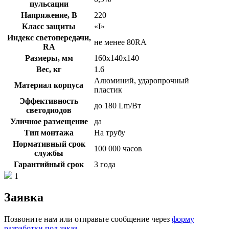
пульсации
Напряжение, В
220
Класс защиты
«I»
Индекс светопередачи,
не менее 80RA
RA
Размеры, мм
160х140х140
Вес, кг
1.6
Алюминий, ударопрочный
Материал корпуса
пластик
Эффективность
до 180 Lm/Вт
светодиодов
Уличное размещение
да
Тип монтажа
На трубу
Нормативный срок
100 000 часов
службы
Гарантийный срок
3 года
1
Заявка
Позвоните нам или отправьте сообщение через
форму
разработки под заказ