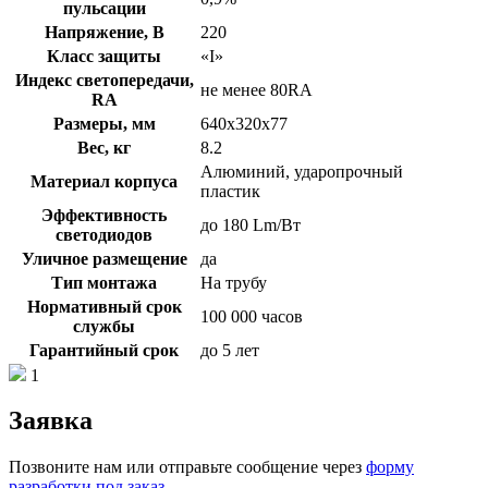
пульсации
Напряжение, В
220
Класс защиты
«I»
Индекс светопередачи,
не менее 80RA
RA
Размеры, мм
640х320х77
Вес, кг
8.2
Алюминий, ударопрочный
Материал корпуса
пластик
Эффективность
до 180 Lm/Вт
светодиодов
Уличное размещение
да
Тип монтажа
На трубу
Нормативный срок
100 000 часов
службы
Гарантийный срок
до 5 лет
1
Заявка
Позвоните нам или отправьте сообщение через
форму
разработки под заказ