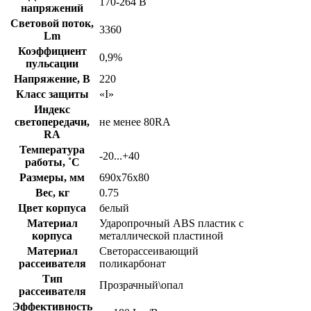
170-264 В
напряжений
Световой поток,
3360
Lm
Коэффициент
0,9%
пульсации
Напряжение, В
220
Класс защиты
«I»
Индекс
светопередачи,
не менее 80RA
RA
Температура
-20...+40
работы, ˚С
Размеры, мм
690х76х80
Вес, кг
0.75
Цвет корпуса
белый
Материал
Ударопрочный ABS пластик с
корпуса
металлической пластиной
Материал
Светорассеивающий
рассеивателя
поликарбонат
Тип
Прозрачный\опал
рассеивателя
Эффективность