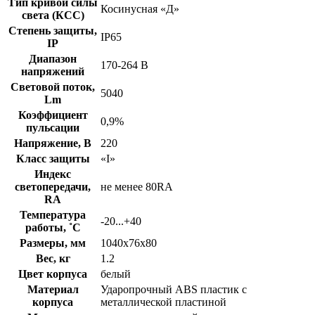
Тип кривой силы
Косинусная «Д»
света (КСС)
Степень защиты,
IP65
IP
Диапазон
170-264 В
напряжений
Световой поток,
5040
Lm
Коэффициент
0,9%
пульсации
Напряжение, В
220
Класс защиты
«I»
Индекс
светопередачи,
не менее 80RA
RA
Температура
-20...+40
работы, ˚С
Размеры, мм
1040х76х80
Вес, кг
1.2
Цвет корпуса
белый
Материал
Ударопрочный ABS пластик с
корпуса
металлической пластиной