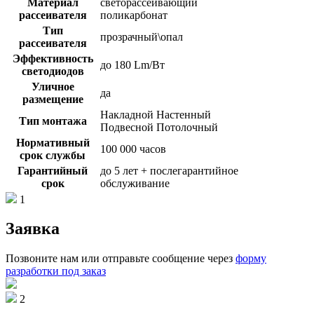
Материал
светорассеивающий
рассеивателя
поликарбонат
Тип
прозрачный\опал
рассеивателя
Эффективность
до 180 Lm/Вт
светодиодов
Уличное
да
размещение
Накладной Настенный
Тип монтажа
Подвесной Потолочный
Нормативный
100 000 часов
срок службы
Гарантийный
до 5 лет + послегарантийное
срок
обслуживание
1
Заявка
Позвоните нам или отправьте сообщение через
форму
разработки под заказ
2