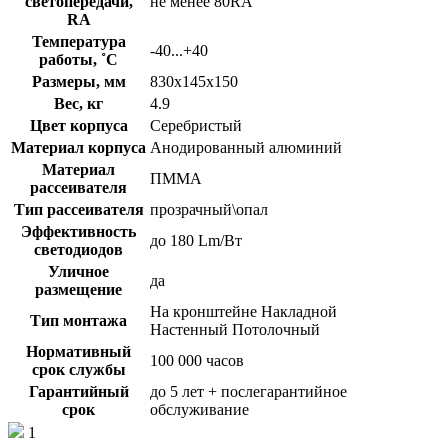
светопередачи,
не менее 80RA
RA
Температура
-40...+40
работы, ˚С
Размеры, мм
830х145х150
Вес, кг
4.9
Цвет корпуса
Серебристый
Материал корпуса
Анодированный алюминий
Материал
ПММА
рассеивателя
Тип рассеивателя
прозрачный\опал
Эффективность
до 180 Lm/Вт
светодиодов
Уличное
да
размещение
На кронштейне Накладной
Тип монтажа
Настенный Потолочный
Нормативный
100 000 часов
срок службы
Гарантийный
до 5 лет + послегарантийное
срок
обслуживание
1