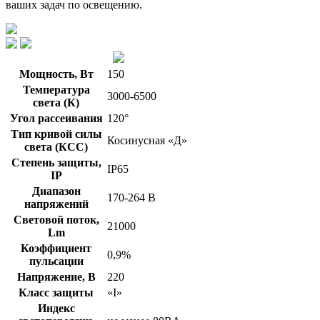
ваших задач по освещению.
Мощность, Вт
150
Температура
3000-6500
света (К)
Угол рассеивания
120°
Тип кривой силы
Косинусная «Д»
света (КСС)
Степень защиты,
IP65
IP
Диапазон
170-264 В
напряжений
Световой поток,
21000
Lm
Коэффициент
0,9%
пульсации
Напряжение, В
220
Класс защиты
«I»
Индекс