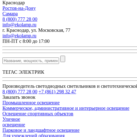
Краснодар
Ростов-на-Дону
Самара
8 (800) 777 28 00
info@ekolamp.ru
г. Краснодар, ул. Московская, 77
info@ekolamp.ru
ПН-ПТ с 8:00 до 17:00
ТЕГАС ЭЛЕКТРИК
Производитель светодиодных светильников и светотехническ
8 (800) 777 28 00
+7 (861) 298 32 47
Заказать звонок
Промышленное освещение
Коммерческое, административное и интерьерное освещение
Освещение спортивных объектов
Уличное
освещение
Парковое и ландшафтное освещение
Для учреждений образования