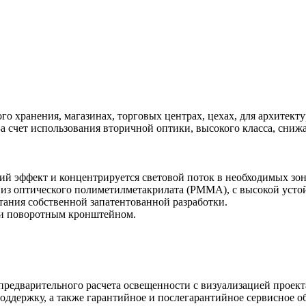
го хранения, магазинах, торговых центрах, цехах, для архитекту
 счет использования вторичной оптики, высокого класса, снижа
щий эффект и концентрируется световой поток в необходимых зо
а из оптического полиметилметакрилата (PMMA), с высокой уст
ния собственной запатентованной разработки.
или поворотным кронштейном.
предварительного расчета освещенности с визуализацией проект
оддержку, а также гарантийное и послегарантийное сервисное о