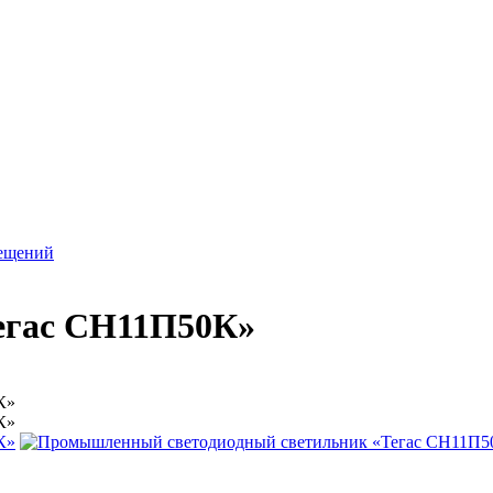
мещений
егас СН11П50К»